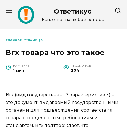
Перейти
к
Ответикус
содержанию
Есть ответ на любой вопрос
ГЛАВНАЯ СТРАНИЦА
Вгх товара что это такое
НА ЧТЕНИЕ
ПРОСМОТРОВ
1 мин
204
Вгх (вид государственной характеристики) –
это документ, выдаваемый государственными
органами для подтверждения соответствия
товара определенным требованиям и
стандартам. Вгх подтверждает, что