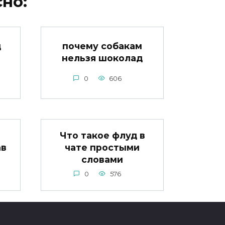
но:
д
почему собакам
нельзя шоколад
0
606
Что такое флуд в
ав
чате простыми
словами
0
576