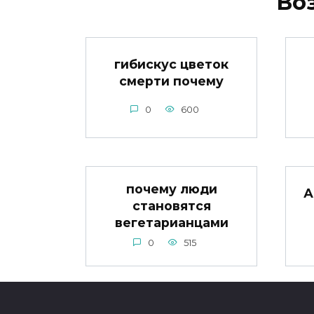
Во
гибискус цветок
смерти почему
0
600
почему люди
А
становятся
вегетарианцами
0
515