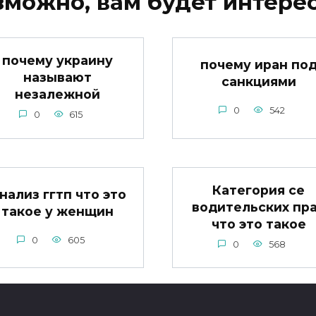
зможно, вам будет интерес
почему украину
почему иран по
называют
санкциями
незалежной
0
542
0
615
Категория се
нализ ггтп что это
водительских пр
такое у женщин
что это такое
0
605
0
568