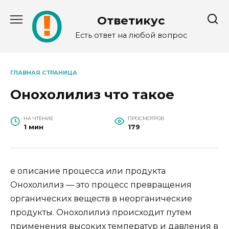
Перейти
к
Ответикус
содержанию
Есть ответ на любой вопрос
ГЛАВНАЯ СТРАНИЦА
Онохолилиз что такое
НА ЧТЕНИЕ
ПРОСМОТРОВ
1 мин
179
е описание процесса или продукта
Онохолилиз — это процесс превращения
органических веществ в неорганические
продукты. Онохолилиз происходит путем
применения высоких температур и давления в