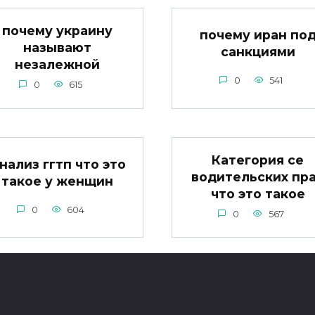
почему украину
почему иран по
называют
санкциями
незалежной
0
541
0
615
Категория се
нализ ггтп что это
водительских пр
такое у женщин
что это такое
0
604
0
567