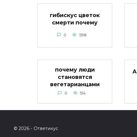
гибискус цветок
смерти почему
0
598
почему люди
А
становятся
вегетарианцами
0
514
© 2026 - Ответикус