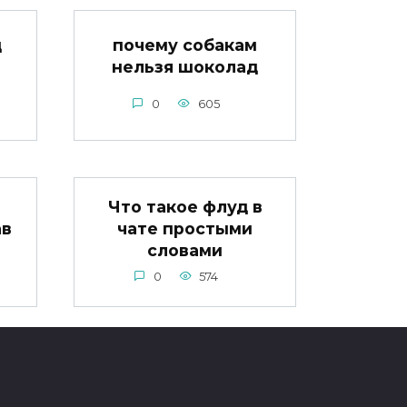
д
почему собакам
нельзя шоколад
0
605
Что такое флуд в
ав
чате простыми
словами
0
574