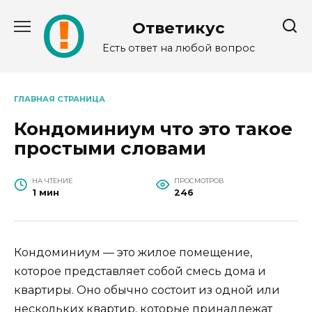
Перейти
к
Ответикус
содержанию
Есть ответ на любой вопрос
ГЛАВНАЯ СТРАНИЦА
Кондоминиум что это такое
простыми словами
НА ЧТЕНИЕ
ПРОСМОТРОВ
1 мин
246
Кондоминиум — это жилое помещение,
которое представляет собой смесь дома и
квартиры. Оно обычно состоит из одной или
нескольких квартир, которые принадлежат