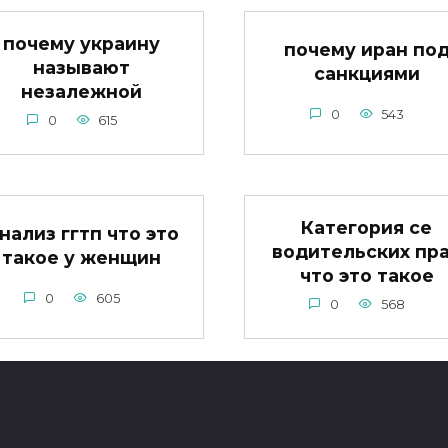
почему украину
почему иран по
называют
санкциями
незалежной
0
543
0
615
Категория се
нализ ггтп что это
водительских пр
такое у женщин
что это такое
0
605
0
568