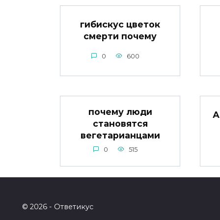
гибискус цветок
смерти почему
0
600
почему люди
А
становятся
вегетарианцами
0
515
© 2026 - Ответикус