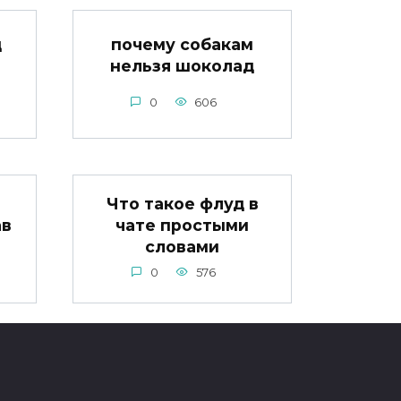
д
почему собакам
нельзя шоколад
0
606
Что такое флуд в
ав
чате простыми
словами
0
576