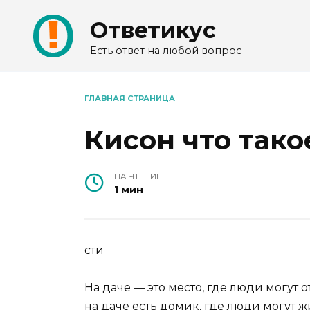
Перейти
Ответикус
к
содержанию
Есть ответ на любой вопрос
ГЛАВНАЯ СТРАНИЦА
Кисон что тако
НА ЧТЕНИЕ
1 мин
сти
На даче — это место, где люди могут 
на даче есть домик, где люди могут ж