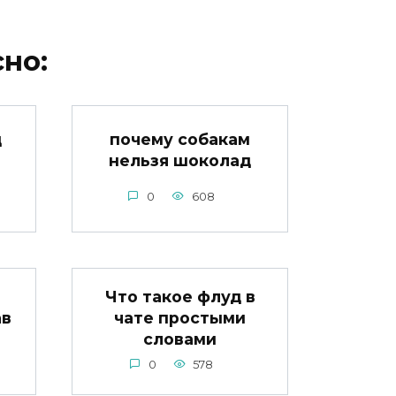
но:
д
почему собакам
нельзя шоколад
0
608
Что такое флуд в
ав
чате простыми
словами
0
578