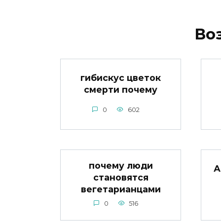
Во
гибискус цветок
смерти почему
0
602
почему люди
А
становятся
вегетарианцами
0
516