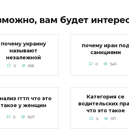
зможно, вам будет интерес
почему украину
почему иран по
называют
санкциями
незалежной
0
545
0
618
Категория се
нализ ггтп что это
водительских пр
такое у женщин
что это такое
0
607
0
571