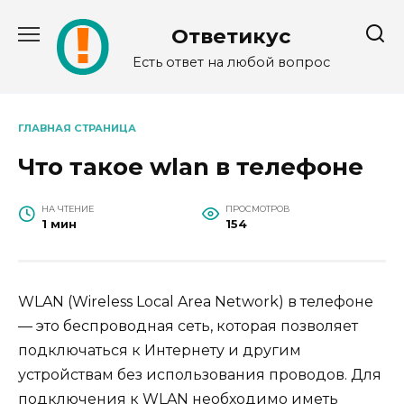
Перейти
к
Ответикус
содержанию
Есть ответ на любой вопрос
ГЛАВНАЯ СТРАНИЦА
Что такое wlan в телефоне
НА ЧТЕНИЕ
ПРОСМОТРОВ
1 мин
154
WLAN (Wireless Local Area Network) в телефоне
— это беспроводная сеть, которая позволяет
подключаться к Интернету и другим
устройствам без использования проводов. Для
подключения к WLAN необходимо иметь