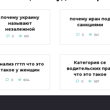
почему украину
почему иран по
называют
санкциями
незалежной
0
541
0
615
Категория се
нализ ггтп что это
водительских пр
такое у женщин
что это такое
0
604
0
567