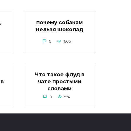
д
почему собакам
нельзя шоколад
0
605
Что такое флуд в
ав
чате простыми
словами
0
574