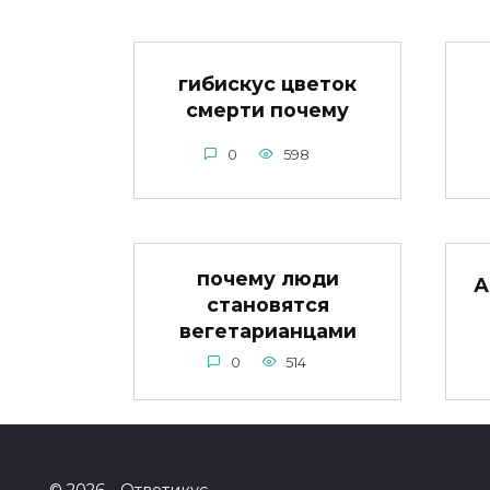
гибискус цветок
смерти почему
0
598
почему люди
А
становятся
вегетарианцами
0
514