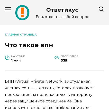
Перейти
к
Ответикус
содержанию
Есть ответ на любой вопрос
ГЛАВНАЯ СТРАНИЦА
Что такое впн
НА ЧТЕНИЕ
ПРОСМОТРОВ
1 мин
335
ВПН (Virtual Private Network, виртуальная
частная сеть) — это сеть, которая позволяет
пользователям подключаться к интернету
через защищенное соединение. Она
использует технологию шифрования для