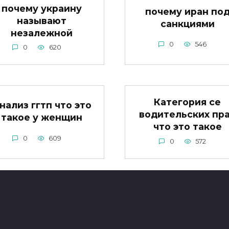
почему украину
почему иран по
называют
санкциями
незалежной
0
546
0
620
Категория се
нализ ггтп что это
водительских пр
такое у женщин
что это такое
0
609
0
572