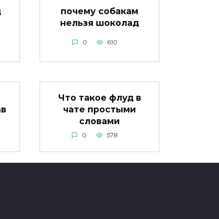
д
почему собакам
нельзя шоколад
0
610
Что такое флуд в
ав
чате простыми
словами
0
578