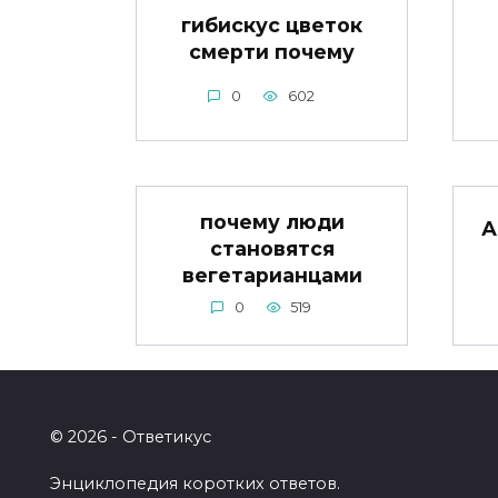
гибискус цветок
смерти почему
0
602
почему люди
А
становятся
вегетарианцами
0
519
© 2026 - Ответикус
Энциклопедия коротких ответов.