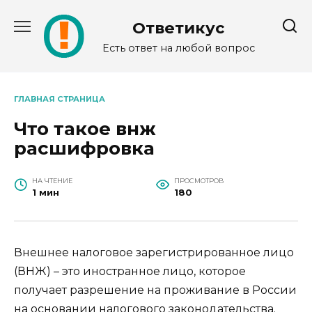
Перейти
к
Ответикус
содержанию
Есть ответ на любой вопрос
ГЛАВНАЯ СТРАНИЦА
Что такое внж
расшифровка
НА ЧТЕНИЕ
ПРОСМОТРОВ
1 мин
180
Внешнее налоговое зарегистрированное лицо
(ВНЖ) – это иностранное лицо, которое
получает разрешение на проживание в России
на основании налогового законодательства.