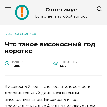
Перейти
к
Ответикус
содержанию
Есть ответ на любой вопрос
ГЛАВНАЯ СТРАНИЦА
Что такое високосный год
коротко
НА ЧТЕНИЕ
ПРОСМОТРОВ
1 мин
148
Високосный год — это год, в котором есть
дополнительный день, называемый
високосным днем. Високосный год
происходит каждые 4 года, за исключением