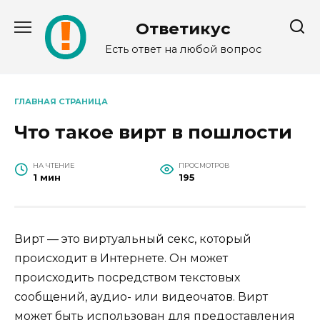
Перейти
к
Ответикус
содержанию
Есть ответ на любой вопрос
ГЛАВНАЯ СТРАНИЦА
Что такое вирт в пошлости
НА ЧТЕНИЕ
ПРОСМОТРОВ
1 мин
195
Вирт — это виртуальный секс, который
происходит в Интернете. Он может
происходить посредством текстовых
сообщений, аудио- или видеочатов. Вирт
может быть использован для предоставления