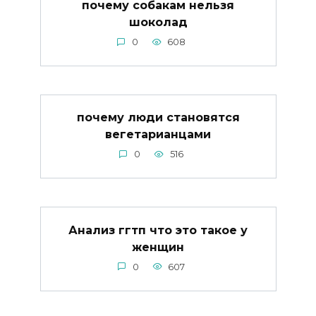
почему собакам нельзя
шоколад
0
608
почему люди становятся
вегетарианцами
0
516
Анализ ггтп что это такое у
женщин
0
607