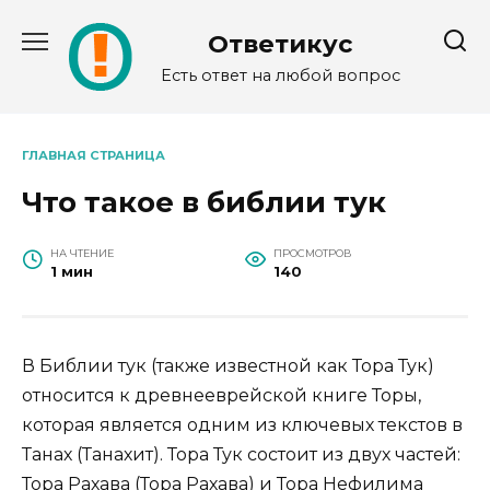
Перейти
к
Ответикус
содержанию
Есть ответ на любой вопрос
ГЛАВНАЯ СТРАНИЦА
Что такое в библии тук
НА ЧТЕНИЕ
ПРОСМОТРОВ
1 мин
140
В Библии тук (также известной как Тора Тук)
относится к древнееврейской книге Торы,
которая является одним из ключевых текстов в
Танах (Танахит). Тора Тук состоит из двух частей:
Тора Рахава (Тора Рахава) и Тора Нефилима