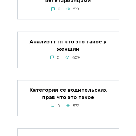
вегетарианцами
0
519
Анализ ггтп что это такое у
женщин
0
609
Категория се водительских
прав что это такое
0
572