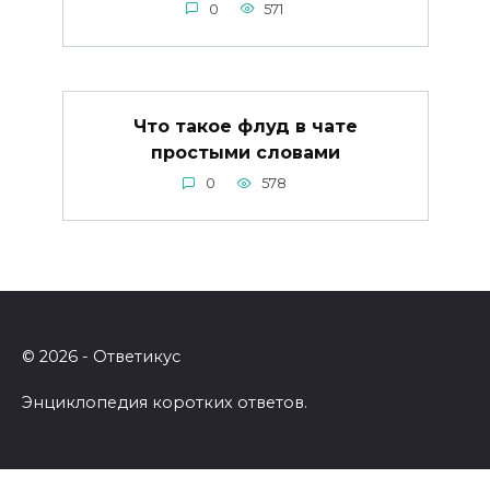
0
571
Что такое флуд в чате
простыми словами
0
578
© 2026 - Ответикус
Энциклопедия коротких ответов.