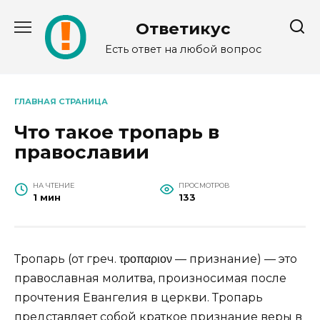
Перейти
к
Ответикус
содержанию
Есть ответ на любой вопрос
ГЛАВНАЯ СТРАНИЦА
Что такое тропарь в
православии
НА ЧТЕНИЕ
ПРОСМОТРОВ
1 мин
133
Тропарь (от греч. τροπαριον — признание) — это
православная молитва, произносимая после
прочтения Евангелия в церкви. Тропарь
представляет собой краткое признание веры в