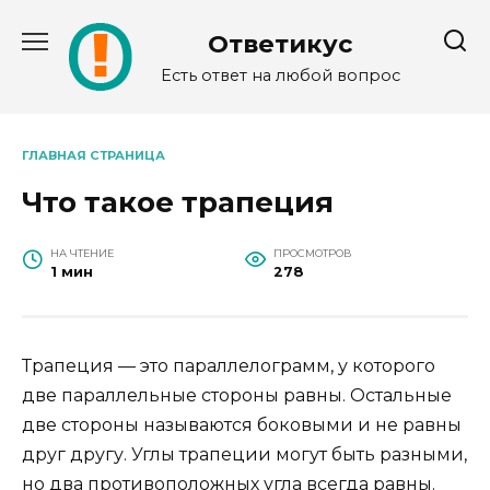
Перейти
к
Ответикус
содержанию
Есть ответ на любой вопрос
ГЛАВНАЯ СТРАНИЦА
Что такое трапеция
НА ЧТЕНИЕ
ПРОСМОТРОВ
1 мин
278
Трапеция — это параллелограмм, у которого
две параллельные стороны равны. Остальные
две стороны называются боковыми и не равны
друг другу. Углы трапеции могут быть разными,
но два противоположных угла всегда равны.