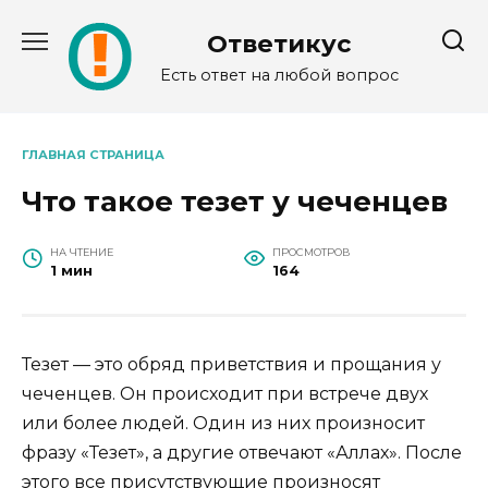
Перейти
к
Ответикус
содержанию
Есть ответ на любой вопрос
ГЛАВНАЯ СТРАНИЦА
Что такое тезет у чеченцев
НА ЧТЕНИЕ
ПРОСМОТРОВ
1 мин
164
Тезет — это обряд приветствия и прощания у
чеченцев. Он происходит при встрече двух
или более людей. Один из них произносит
фразу «Тезет», а другие отвечают «Аллах». После
этого все присутствующие произносят