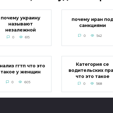
почему украину
почему иран по
называют
санкциями
незалежной
0
542
0
615
Категория се
нализ ггтп что это
водительских пр
такое у женщин
что это такое
0
605
0
568