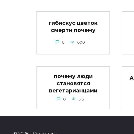
гибискус цветок
смерти почему
0
600
почему люди
А
становятся
вегетарианцами
0
515
© 2026 - Ответикус