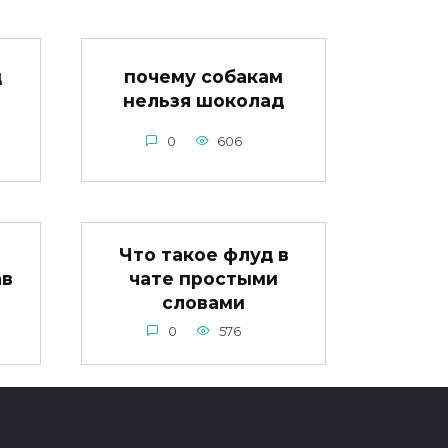
д
почему собакам
нельзя шоколад
0
606
Что такое флуд в
ав
чате простыми
словами
0
576