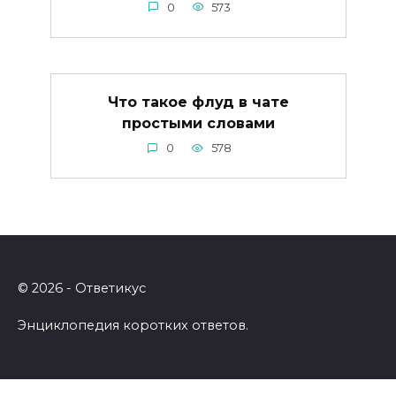
0
573
Что такое флуд в чате
простыми словами
0
578
© 2026 - Ответикус
Энциклопедия коротких ответов.