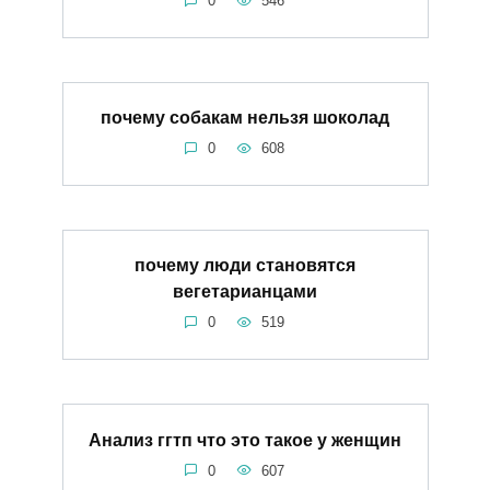
0
546
почему собакам нельзя шоколад
0
608
почему люди становятся
вегетарианцами
0
519
Анализ ггтп что это такое у женщин
0
607