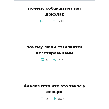
почему собакам нельзя
шоколад
0
608
почему люди становятся
вегетарианцами
0
516
Анализ ггтп что это такое у
женщин
0
607