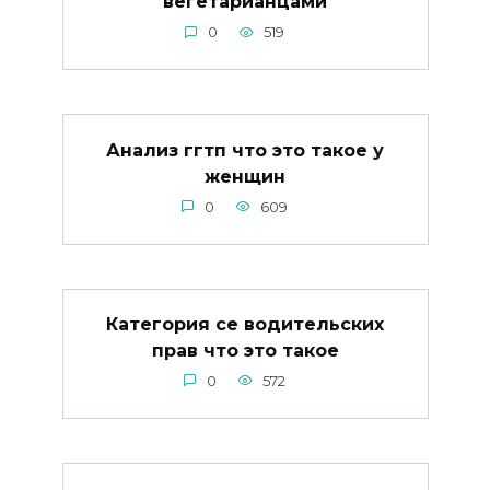
вегетарианцами
0
519
Анализ ггтп что это такое у
женщин
0
609
Категория се водительских
прав что это такое
0
572