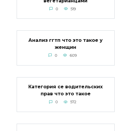
вегетарианцами
0
519
Анализ ггтп что это такое у
женщин
0
609
Категория се водительских
прав что это такое
0
572