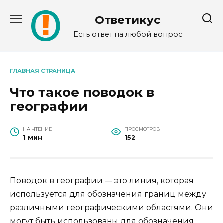
Перейти
к
Ответикус
содержанию
Есть ответ на любой вопрос
ГЛАВНАЯ СТРАНИЦА
Что такое поводок в
географии
НА ЧТЕНИЕ
ПРОСМОТРОВ
1 мин
152
Поводок в географии — это линия, которая
используется для обозначения границ между
различными географическими областями. Они
могут быть использованы для обозначения