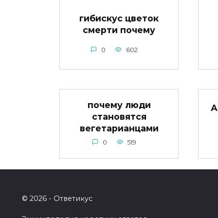
гибискус цветок
смерти почему
0
602
почему люди
А
становятся
вегетарианцами
0
519
© 2026 - Ответикус