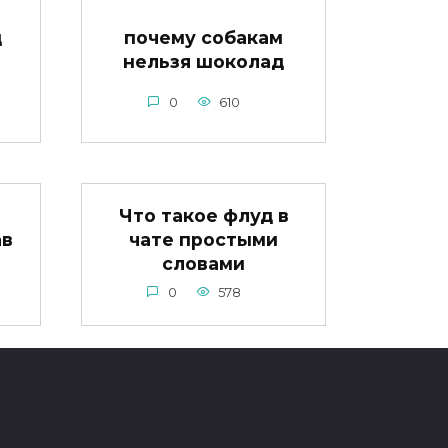
д
почему собакам
нельзя шоколад
0
610
Что такое флуд в
ав
чате простыми
словами
0
578