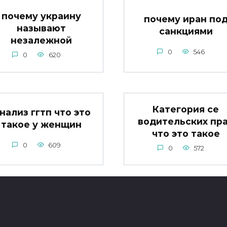
почему украину
почему иран по
называют
санкциями
незалежной
0
546
0
620
Категория се
нализ ггтп что это
водительских пр
такое у женщин
что это такое
0
609
0
572