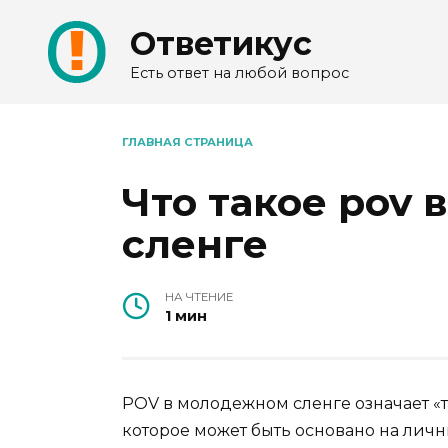
Перейти
Ответикус
к
содержанию
Есть ответ на любой вопрос
ГЛАВНАЯ СТРАНИЦА
Что такое pov
сленге
НА ЧТЕНИЕ
1 мин
POV в молодежном сленге означает «то
которое может быть основано на лич