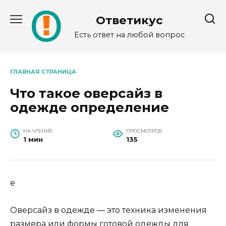
Перейти
к
Ответикус
содержанию
Есть ответ на любой вопрос
ГЛАВНАЯ СТРАНИЦА
Что такое оверсайз в
одежде определение
НА ЧТЕНИЕ
ПРОСМОТРОВ
1 мин
135
е
Оверсайз в одежде — это техника изменения
размера или формы готовой одежды для