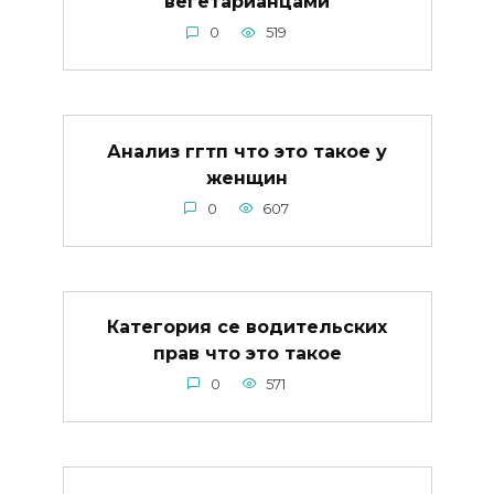
вегетарианцами
0
519
Анализ ггтп что это такое у
женщин
0
607
Категория се водительских
прав что это такое
0
571