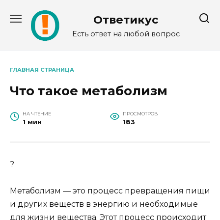
Перейти
к
Ответикус
содержанию
Есть ответ на любой вопрос
ГЛАВНАЯ СТРАНИЦА
Что такое метаболизм
НА ЧТЕНИЕ
ПРОСМОТРОВ
1 мин
183
?
Метаболизм — это процесс превращения пищи
и других веществ в энергию и необходимые
для жизни вещества. Этот процесс происходит