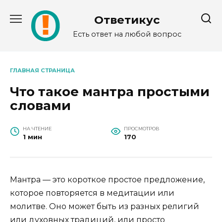
Перейти
к
Ответикус
содержанию
Есть ответ на любой вопрос
ГЛАВНАЯ СТРАНИЦА
Что такое мантра простыми
словами
НА ЧТЕНИЕ
ПРОСМОТРОВ
1 мин
170
Мантра — это короткое простое предложение,
которое повторяется в медитации или
молитве. Оно может быть из разных религий
или духовных традиций, или просто