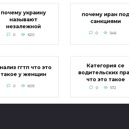
почему украину
почему иран по
называют
санкциями
незалежной
0
546
0
620
Категория се
нализ ггтп что это
водительских пр
такое у женщин
что это такое
0
609
0
572