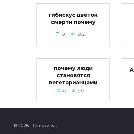
гибискус цветок
смерти почему
0
602
почему люди
А
становятся
вегетарианцами
0
519
© 2026 - Ответикус