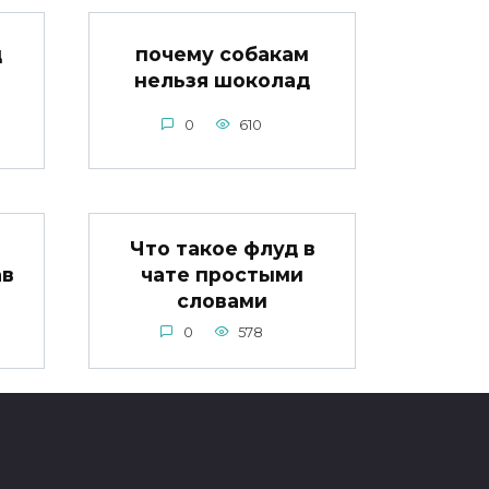
д
почему собакам
нельзя шоколад
0
610
Что такое флуд в
ав
чате простыми
словами
0
578