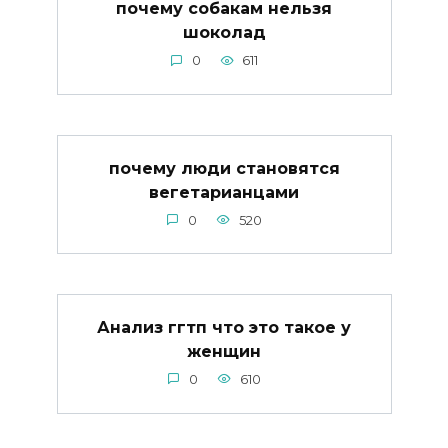
почему собакам нельзя
шоколад
0
611
почему люди становятся
вегетарианцами
0
520
Анализ ггтп что это такое у
женщин
0
610