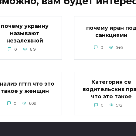
зможно, вам будет интерес
почему украину
почему иран по
называют
санкциями
незалежной
0
546
0
619
Категория се
нализ ггтп что это
водительских пр
такое у женщин
что это такое
0
609
0
572