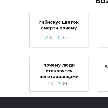
Во
гибискус цветок
смерти почему
0
602
почему люди
А
становятся
вегетарианцами
0
519