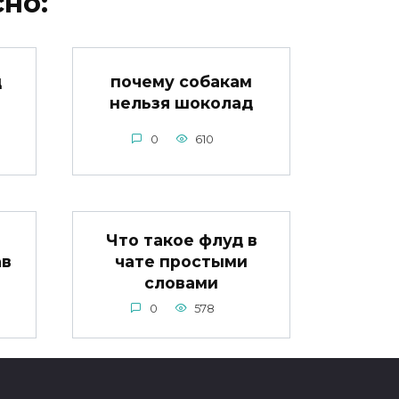
но:
д
почему собакам
нельзя шоколад
0
610
Что такое флуд в
ав
чате простыми
словами
0
578