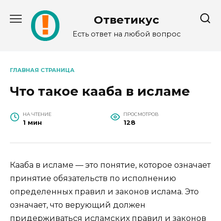
Перейти
к
Ответикус
содержанию
Есть ответ на любой вопрос
ГЛАВНАЯ СТРАНИЦА
Что такое кааба в исламе
НА ЧТЕНИЕ
ПРОСМОТРОВ
1 мин
128
Кааба в исламе — это понятие, которое означает
принятие обязательств по исполнению
определенных правил и законов ислама. Это
означает, что верующий должен
придерживаться исламских правил и законов