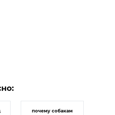
но:
д
почему собакам