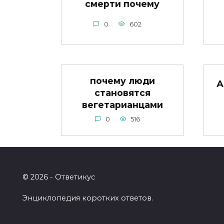
смерти почему
0
602
почему люди
А
становятся
вегетарианцами
0
516
© 2026 - Ответикус
Энциклопедия коротких ответов.