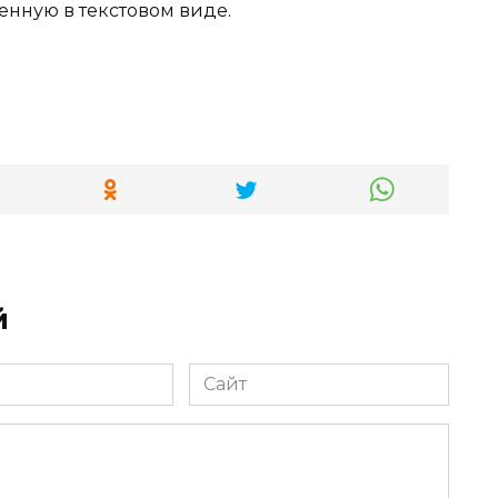
нную в текстовом виде.
й
Сайт