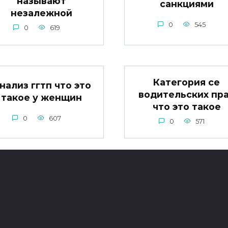
называют
санкциями
незалежной
0
545
0
619
Категория се
нализ ггтп что это
водительских пр
такое у женщин
что это такое
0
607
0
571