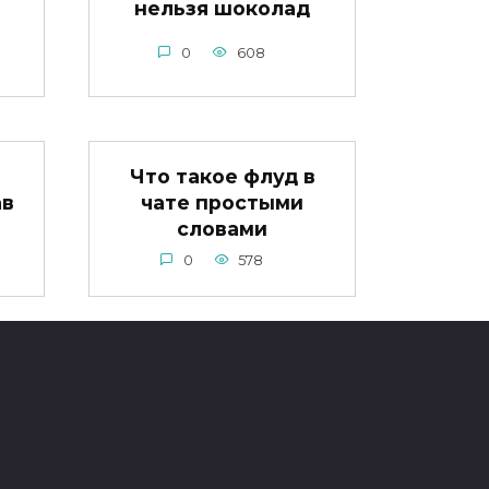
нельзя шоколад
0
608
Что такое флуд в
ав
чате простыми
словами
0
578