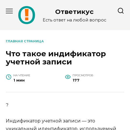
Перейти
к
Ответикус
содержанию
Есть ответ на любой вопрос
ГЛАВНАЯ СТРАНИЦА
Что такое индификатор
учетной записи
НА ЧТЕНИЕ
ПРОСМОТРОВ
1 мин
177
?
Индификатор учетной записи — это
уникальный идентификатор, используемый