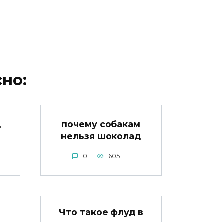
но:
д
почему собакам
нельзя шоколад
0
605
Что такое флуд в