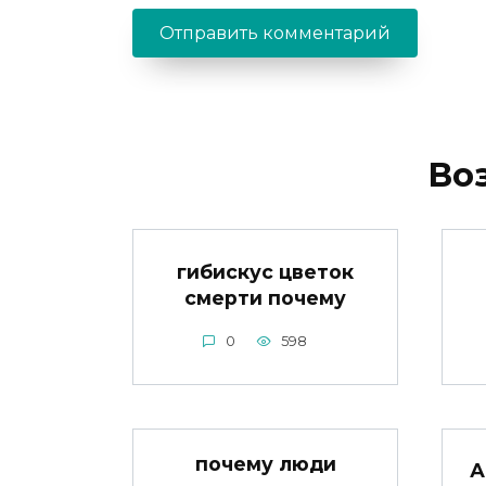
Во
гибискус цветок
смерти почему
0
598
почему люди
А