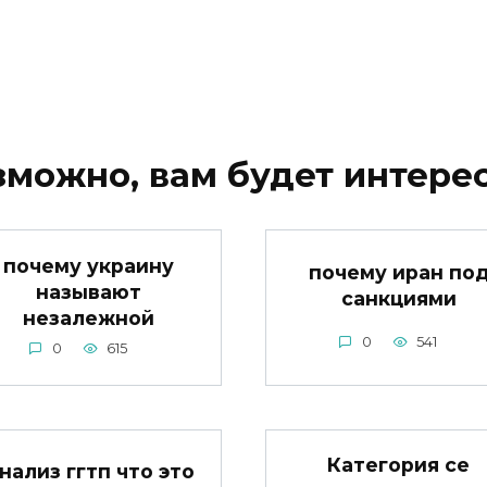
зможно, вам будет интерес
почему украину
почему иран по
называют
санкциями
незалежной
0
541
0
615
Категория се
нализ ггтп что это