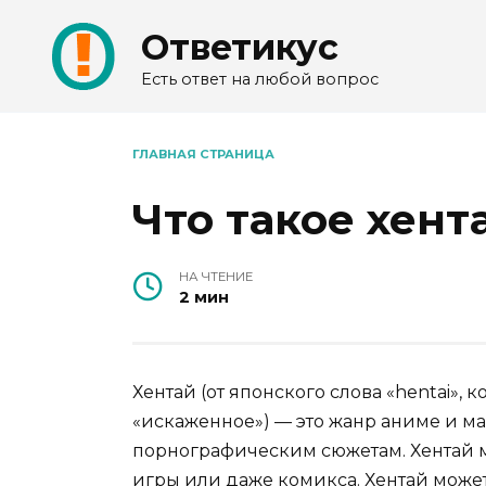
Перейти
Ответикус
к
содержанию
Есть ответ на любой вопрос
ГЛАВНАЯ СТРАНИЦА
Что такое хент
НА ЧТЕНИЕ
2 мин
Хентай (от японского слова «hentai»,
«искаженное») — это жанр аниме и м
порнографическим сюжетам. Хентай м
игры или даже комикса. Хентай может