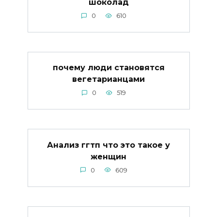
шоколад
0
610
почему люди становятся
вегетарианцами
0
519
Анализ ггтп что это такое у
женщин
0
609