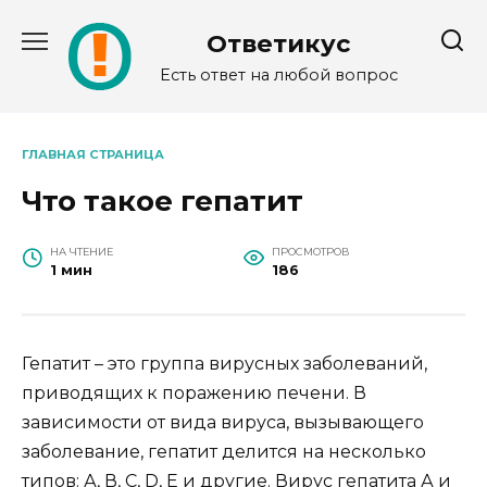
Перейти
к
Ответикус
содержанию
Есть ответ на любой вопрос
ГЛАВНАЯ СТРАНИЦА
Что такое гепатит
НА ЧТЕНИЕ
ПРОСМОТРОВ
1 мин
186
Гепатит – это группа вирусных заболеваний,
приводящих к поражению печени. В
зависимости от вида вируса, вызывающего
заболевание, гепатит делится на несколько
типов: А, В, С, D, E и другие. Вирус гепатита А и