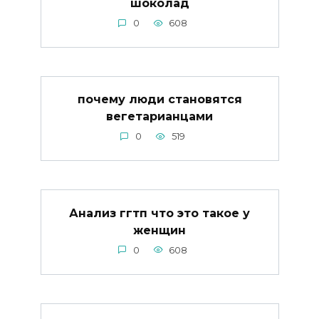
шоколад
0
608
почему люди становятся
вегетарианцами
0
519
Анализ ггтп что это такое у
женщин
0
608