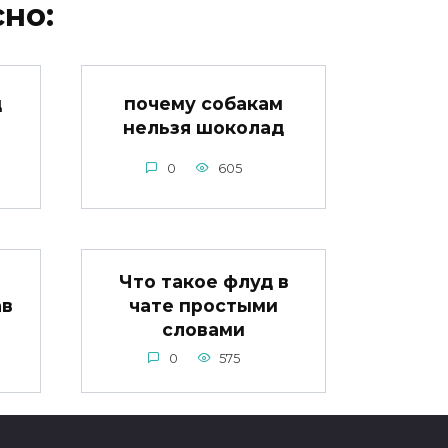
но:
д
почему собакам
нельзя шоколад
0
605
Что такое флуд в
ав
чате простыми
словами
0
575