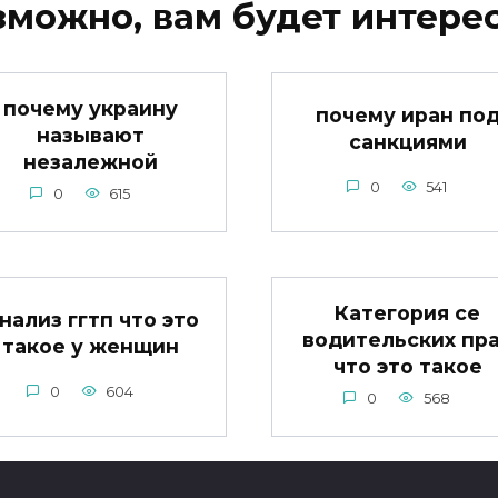
зможно, вам будет интерес
почему украину
почему иран по
называют
санкциями
незалежной
0
541
0
615
Категория се
нализ ггтп что это
водительских пр
такое у женщин
что это такое
0
604
0
568