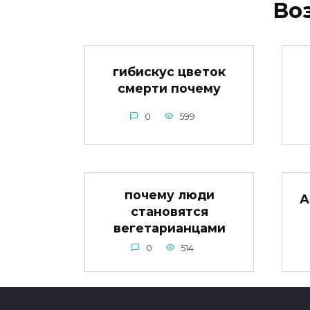
Во
гибискус цветок
смерти почему
0
599
почему люди
А
становятся
вегетарианцами
0
514