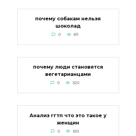
почему собакам нельзя
шоколад
0
611
почему люди становятся
вегетарианцами
0
520
Анализ ггтп что это такое у
женщин
0
610