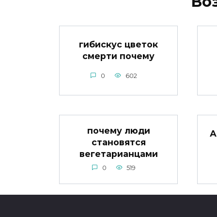
Во
гибискус цветок
смерти почему
0
602
почему люди
А
становятся
вегетарианцами
0
519