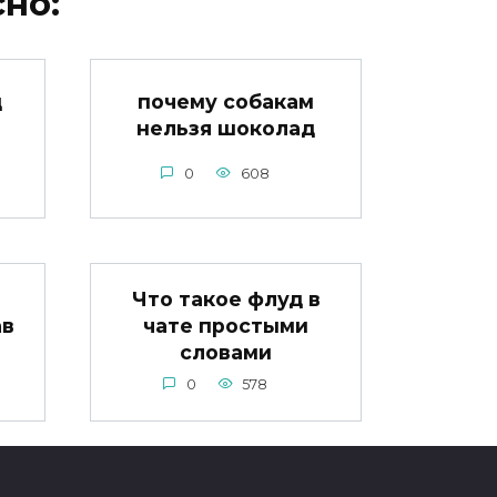
но:
д
почему собакам
нельзя шоколад
0
608
Что такое флуд в
ав
чате простыми
словами
0
578