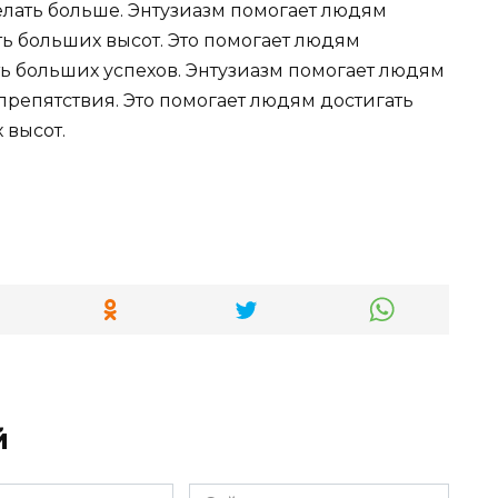
елать больше. Энтузиазм помогает людям
ть больших высот. Это помогает людям
ь больших успехов. Энтузиазм помогает людям
репятствия. Это помогает людям достигать
 высот.
й
Сайт