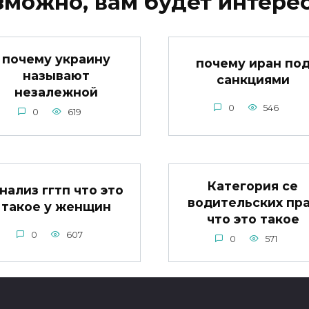
зможно, вам будет интерес
почему украину
почему иран по
называют
санкциями
незалежной
0
546
0
619
Категория се
нализ ггтп что это
водительских пр
такое у женщин
что это такое
0
607
0
571