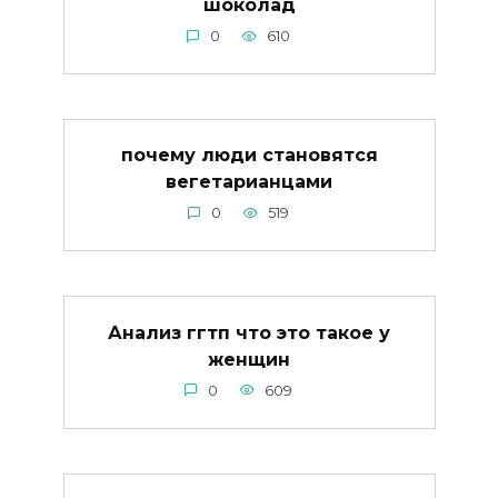
шоколад
0
610
почему люди становятся
вегетарианцами
0
519
Анализ ггтп что это такое у
женщин
0
609