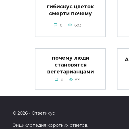
гибискус цветок
смерти почему
0
603
почему люди
А
становятся
вегетарианцами
0
519
© 2026 - Ответикус
Энциклопедия коротких ответов.