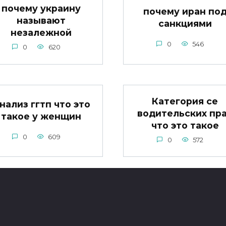
почему украину
почему иран по
называют
санкциями
незалежной
0
546
0
620
Категория се
нализ ггтп что это
водительских пр
такое у женщин
что это такое
0
609
0
572