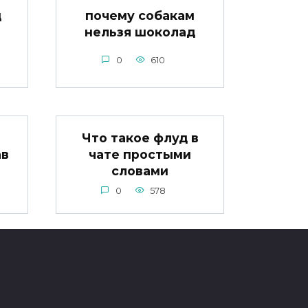
д
почему собакам
нельзя шоколад
0
610
Что такое флуд в
ав
чате простыми
словами
0
578