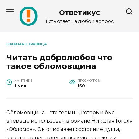
Перейти
к
Ответикус
содержанию
Есть ответ на любой вопрос
ГЛАВНАЯ СТРАНИЦА
Читать добролюбов что
такое обломовщина
НА ЧТЕНИЕ
ПРОСМОТРОВ
1 мин
150
Обломовщина – это термин, который был
впервые использован в романе Николая Гоголя
«Обломов». Он описывает состояние души,
когда человек потерял всякую надежду и