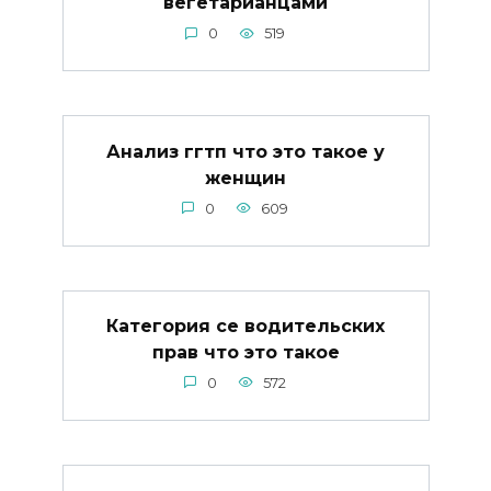
вегетарианцами
0
519
Анализ ггтп что это такое у
женщин
0
609
Категория се водительских
прав что это такое
0
572