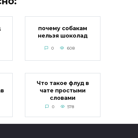
но:
д
почему собакам
нельзя шоколад
0
608
Что такое флуд в
ав
чате простыми
словами
0
578