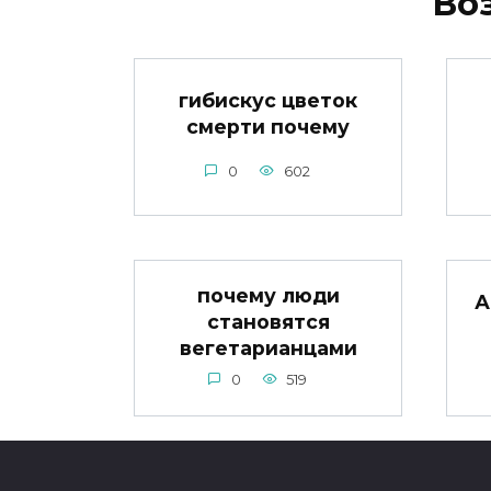
Во
гибискус цветок
смерти почему
0
602
почему люди
А
становятся
вегетарианцами
0
519