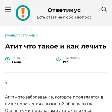
Перейти
к
Ответикус
содержанию
Есть ответ на любой вопрос
ГЛАВНАЯ СТРАНИЦА
Атит что такое и как лечить
НА ЧТЕНИЕ
ПРОСМОТРОВ
1 мин
193
?
Атит – это заболевание, которое проявляется в
виде поражения слизистой оболочки глаз.
Основными признаками атита являются